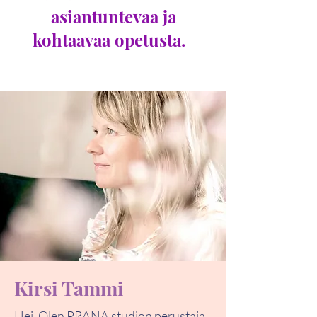
asiantuntevaa ja
kohtaavaa opetusta.
Kirsi Tammi
Hei, Olen PRANA studion perustaja