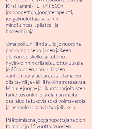
Kirsi Tammi ~ E-RYT 500h
joogaopettaja, joogaterapeutti,
joogakouluttaja sekä mm.
mindfulness -, pilates - ja
barreohjaaja.
Oma polkuni lähti alulle jo nuorena
parikymppisenä ja sen jälkeen
olenkin opiskellut ja tutkinut
hyvinvoinnin erilaisia ulottuvuuksia
jo 20 vuoden ajan. 4 lapsen
vanhempana tiedän, että elämä voi
olla täyttä ja välillä hyvin stressaavaa.
Minulle jooga- ja liikuntaharjoitusten
tarkoitus onkin olla elämän muita
osa-alueita tukevia sekä voimavaroja
ja läsnäoloa lisääviä harjoituksia.
Päätoimisena jooganopettajana olen
toiminut jo 15 vuotta. Vuosien