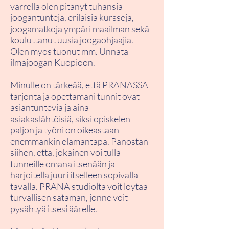
varrella olen pitänyt tuhansia
joogantunteja, erilaisia kursseja,
joogamatkoja ympäri maailman sekä
kouluttanut uusia joogaohjaajia.
Olen myös tuonut mm. Unnata
ilmajoogan Kuopioon.
​Minulle on tärkeää, että PRANASSA
tarjonta ja opettamani tunnit ovat
asiantuntevia ja aina
asiakaslähtöisiä, siksi opiskelen
paljon ja työni on oikeastaan
enemmänkin elämäntapa. Panostan
siihen, että, jokainen voi tulla
tunneille omana itsenään ja
harjoitella juuri itselleen sopivalla
tavalla. PRANA studiolta voit löytää
turvallisen sataman, jonne voit
pysähtyä itsesi äärelle.