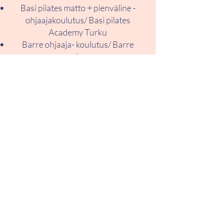
Basi pilates matto + pienväline -
ohjaajakoulutus/ Basi pilates
Academy Turku
Barre ohjaaja- koulutus/ Barre
academy
Lihaskalvolinjat /Somatic studio
Fysiikka valmentaja koulutus
Peter Hess äänimaljahoitaja koulutus
/ Medi Sound
FasciaMethod ohjaajakoulutus/
ProFTraining Finland
+ jatkuva kouluttautuminen joogan
filosofian ja anatomian sekä
pilateksen osalta