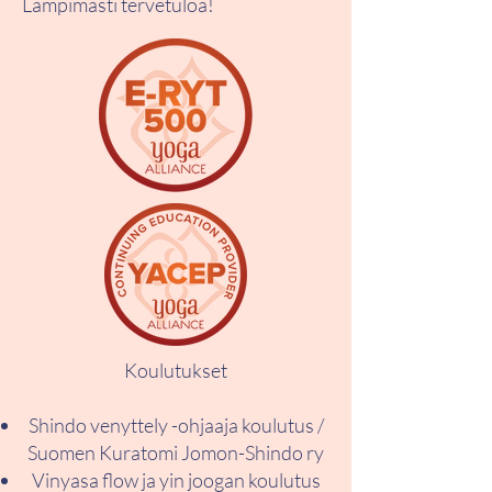
Lämpimästi tervetuloa!
Koulutukset
Shindo venyttely -ohjaaja koulutus /
Suomen Kuratomi Jomon-Shindo ry
Vinyasa flow ja yin joogan koulutus