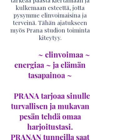
tärkeää päästä kiertämään ja
kulkemaan esteettä, jotta
pysymme elinvoimaisina ja
terveinä. Tähän ajatukseen
myös Prana studion toiminta
kiteytyy.
~ elinvoimaa ~
energiaa ~ ja elämän
tasapainoa ~
​ PRANA tarjoaa sinulle
turvallisen ja mukavan
pesän tehdä omaa
harjoitustasi.
PRANAN tunneilla saat