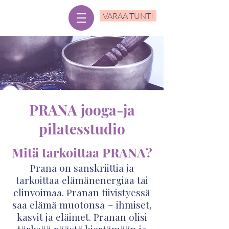
VARAA TUNTI
PRANA jooga-ja
pilatesstudio
Mitä tarkoittaa PRANA?
Prana on sanskriittia ja
tarkoittaa elämänenergiaa tai
elinvoimaa. Pranan tiivistyessä
saa elämä muotonsa ~ ihmiset,
kasvit ja eläimet. Pranan olisi