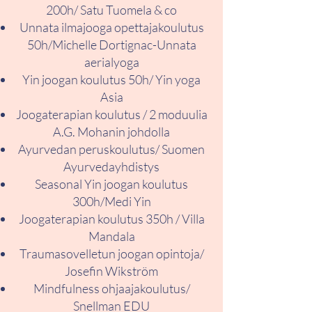
200h/ Satu Tuomela & co
Unnata ilmajooga opettajakoulutus
50h/Michelle Dortignac-Unnata
aerialyoga
Yin joogan koulutus 50h/ Yin yoga
Asia
Joogaterapian koulutus / 2 moduulia
A.G. Mohanin johdolla
Ayurvedan peruskoulutus/ Suomen
Ayurvedayhdistys
Seasonal Yin joogan koulutus
300h/Medi Yin
Joogaterapian koulutus 350h / Villa
Mandala
Traumasovelletun joogan opintoja/
Josefin Wikström
Mindfulness ohjaajakoulutus/
Snellman EDU