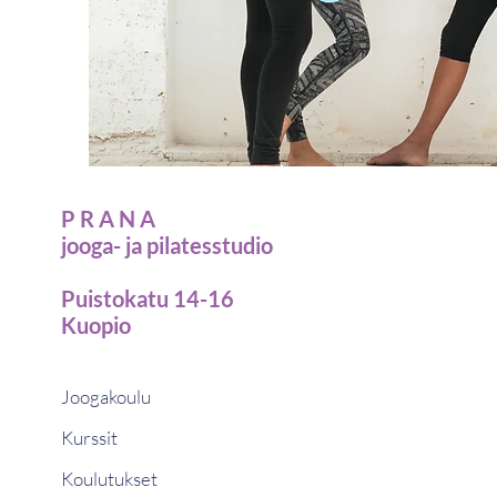
P R A N A
jooga- ja pilatesstudio
Puistokatu 14-16
Kuopio
Joogakoulu
Kurssit
Koulutukset