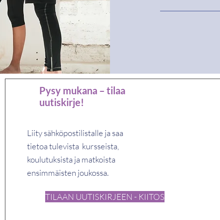
Pysy mukana – tilaa
uutiskirje!
Liity sähköpostilistalle ja saa
tietoa tulevista kursseista,
koulutuksista ja matkoista
ensimmäisten joukossa.
TILAAN UUTISKIRJEEN - KIITOS