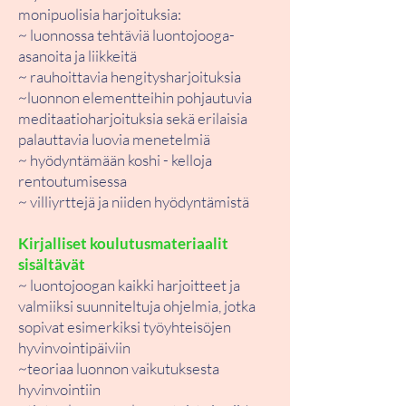
monipuolisia harjoituksia:
~ luonnossa tehtäviä luontojooga-
asanoita ja liikkeitä
~ rauhoittavia hengitysharjoituksia
~luonnon elementteihin pohjautuvia
meditaatioharjoituksia sekä erilaisia
palauttavia luovia menetelmiä
~ hyödyntämään koshi - kelloja
rentoutumisessa
~ villiyrttejä ja niiden hyödyntämistä
Kirjalliset koulutusmateriaalit
sisältävät
~ luontojoogan kaikki harjoitteet ja
valmiiksi suunniteltuja ohjelmia, jotka
sopivat esimerkiksi työyhteisöjen
hyvinvointipäiviin
~teoriaa luonnon vaikutuksesta
hyvinvointiin