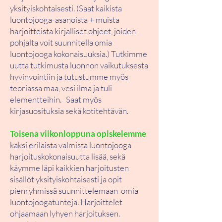
yksityiskohtaisesti. (Saat kaikista
luontojooga-asanoista + muista
harjoitteista kirjalliset ohjeet, joiden
pohjalta voit suunnitella omia
luontojooga kokonaisuuksia.) Tutkimme
uutta tutkimusta luonnon vaikutuksesta
hyvinvointiin ja tutustumme myös
teoriassa maa, vesi ilma ja tuli
elementteihin. Saat myös
kirjasuosituksia sekä kotitehtävän.
Toisena viikonloppuna opiskelemme
kaksi erilaista valmista luontojooga
harjoituskokonaisuutta lisää, sekä
käymme läpi kaikkien harjoitusten
sisällöt yksityiskohtaisesti ja opit
pienryhmissä suunnittelemaan omia
luontojoogatunteja. Harjoittelet
ohjaamaan lyhyen harjoituksen.