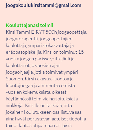
joogakoulukirsitammi@gmail.com
Kouluttajanasi toimii
Kirsi Tammi E-RYT 500h joogaopettaja,
joogaterapeutti, joogaopettajien
kouluttaja, ympäristökasvattaja ja
eräopasopiskelija. Kirsi on toiminut 15
vuotta joogan parissa yrittäjänä ja
kouluttanut jo vuosien ajan
joogaohjaajia, jotka toimivat ympäri
Suomen. Kirsi rakastaa luontoa ja
luontojoogaa ja ammentaa omista
vuosien kokemuksista, oikeasti
käytännössä toimivia harjoituksia ja
vinkkejä.
Kirsille on tärkeää, että
jokainen koulutukseen osallistuva saa
aina hyvät perustavanlaatuiset tiedot ja
taidot lähteä ohjaamaan erilaisia