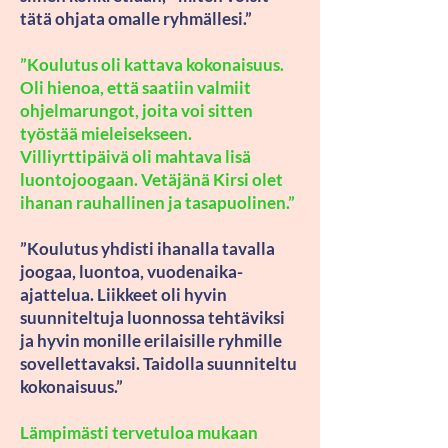
tätä ohjata omalle ryhmällesi.”
”Koulutus oli kattava kokonaisuus.
Oli hienoa, että saatiin valmiit
ohjelmarungot, joita voi sitten
työstää mieleisekseen.
Villiyrttipäivä oli mahtava lisä
luontojoogaan. Vetäjänä Kirsi olet
ihanan rauhallinen ja tasapuolinen.”
”Koulutus yhdisti ihanalla tavalla
joogaa, luontoa, vuodenaika-
ajattelua. Liikkeet oli hyvin
suunniteltuja luonnossa tehtäviksi
ja hyvin monille erilaisille ryhmille
sovellettavaksi. Taidolla suunniteltu
kokonaisuus.”
Lämpimästi tervetuloa mukaan