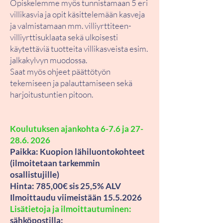
Opiskelemme myös tunnistamaan 5 eri
villikasvia ja opit käsittelemään kasveja
ja valmistamaan mm. villiyrttiteen-
villiyrttisuklaata sekä ulkoisesti
käytettäviä tuotteita villikasveista esim.
jalkakylvyn muodossa.
Saat myös ohjeet päättötyön
tekemiseen ja palauttamiseen sekä
harjoitustuntien pitoon.
Koulutuksen ajankohta 6-7.6 ja
27-
28.6. 2026
Paikka: Kuopion lähiluontokohteet
(ilmoitetaan tarkemmin
osallistujille)
Hinta: 785,00€ sis 25,5% ALV
Ilmoittaudu viimeistään 15.5.2026
Lisätietoja ja ilmoittautuminen:
sähköpostilla: