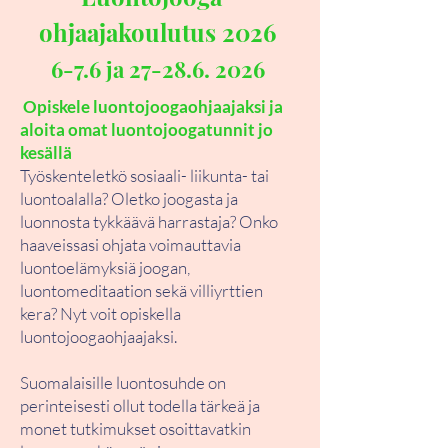
ohjaajakoulutus 2026
6-7.6 ja
27-28.6. 2026
Opiskele luontojoogaohjaajaksi ja
aloita omat luontojoogatunnit jo
kesällä
Työskenteletkö sosiaali- liikunta- tai
luontoalalla? Oletko joogasta ja
luonnosta tykkäävä harrastaja? Onko
haaveissasi ohjata voimauttavia
luontoelämyksiä joogan,
luontomeditaation sekä villiyrttien
kera? Nyt voit opiskella
luontojoogaohjaajaksi.
Suomalaisille luontosuhde on
perinteisesti ollut todella tärkeä ja
monet tutkimukset osoittavatkin