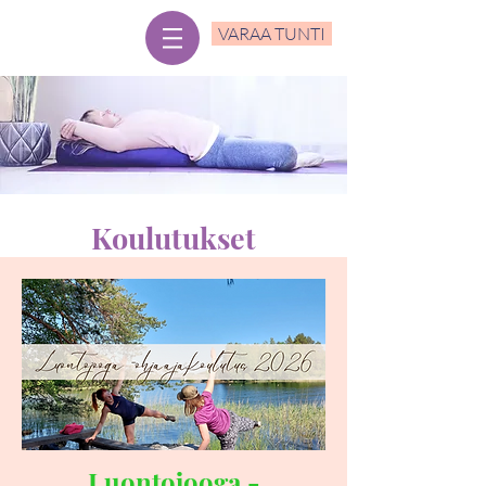
VARAA TUNTI
Koulutukset
Luontojooga -