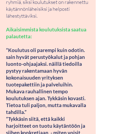
ryhmiä, siksi koulutukset on rakennettu
käytännönläheisiksi ja helposti
lähestyttäviksi. ​
Aikaisimmista koulutuksista saat
ua
palautetta:
”Koulutus oli parempi kuin odotin.
sain hyvät perustyökalut ja pohjan
luonto-ohjaajaksi. näillä tiedoilla
pystyy rakentamaan hyvän
kokonaisuuden yrityksen
tuotepakettiin ja palveluihin.
Mukava rauhallinen tempo
koulutuksen ajan. Tykkäsin kovasti.
Tietoa tuli paljon, mutta mukavalla
tahdilla.”
”Tykkäsin siitä, että kaikki
harjoitteet on tuotu käytäntöön ja
siihen konkretiaan, - miten voisit