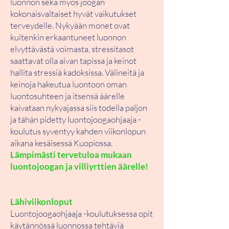
luonnon sekä myös joogan
kokonaisvaltaiset hyvät vaikutukset
terveydelle. Nykyään monet ovat
kuitenkin erkaantuneet luonnon
elvyttävästä voimasta, stressitasot
saattavat olla aivan tapissa ja keinot
hallita stressiä kadoksissa. Välineitä ja
keinoja hakeutua luontoon oman
luontosuhteen ja itsensä äärelle
kaivataan nykyajassa siis todella paljon
ja tähän pidetty luontojoogaohjaaja -
koulutus syventyy kahden viikonlopun
aikana kesäisessä Kuopiossa.
Lämpimästi tervetuloa mukaan
luontojoogan ja villiyrttien äärelle!
Lähiviikonloput
Luontojoogaohjaaja -koulutuksessa opit
käytännössä luonnossa tehtäviä