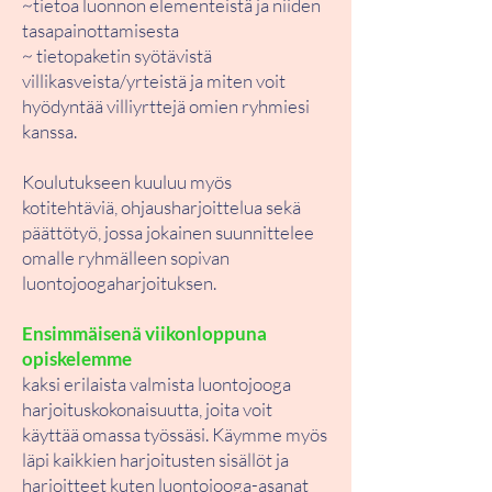
~tietoa luonnon elementeistä ja niiden
tasapainottamisesta
~ tietopaketin syötävistä
villikasveista/yrteistä ja miten voit
hyödyntää villiyrttejä omien ryhmiesi
kanssa.
Koulutukseen kuuluu myös
kotitehtäviä, ohjausharjoittelua sekä
päättötyö, jossa jokainen suunnittelee
omalle ryhmälleen sopivan
luontojoogaharjoituksen.
Ensimmäisenä viikonloppuna
opiskelemme
kaksi erilaista valmista luontojooga
harjoituskokonaisuutta, joita voit
käyttää omassa työssäsi. Käymme myös
läpi kaikkien harjoitusten sisällöt ja
harjoitteet kuten luontojooga-asanat