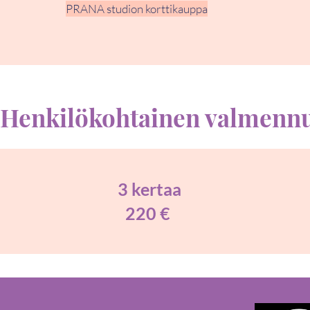
PRANA studion korttikauppa
Henkilökohtainen valmenn
3 kertaa
220 €