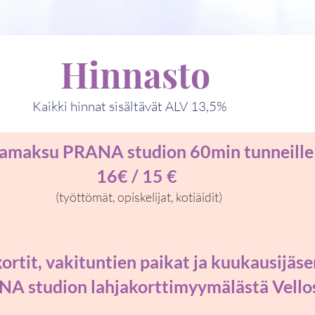
Hinnasto
Kaikki hinnat sisältävät ALV 13,5%
amaksu PRANA studion 60min tunneille
16€ / 15 €
(työttömät, opiskelijat, kotiäidit)
kortit, vakituntien paikat ja kuukausijäs
A studion lahjakorttimyymälästä Vello