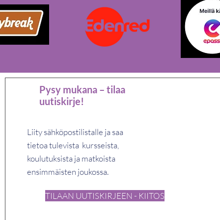
Pysy mukana – tilaa
uutiskirje!
Liity sähköpostilistalle ja saa
tietoa tulevista kursseista,
koulutuksista ja matkoista
ensimmäisten joukossa.
TILAAN UUTISKIRJEEN - KIITOS