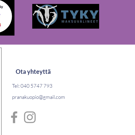
Ota yhteyttä
Tel: 040 5747 793
pranakuopio@gmail.com