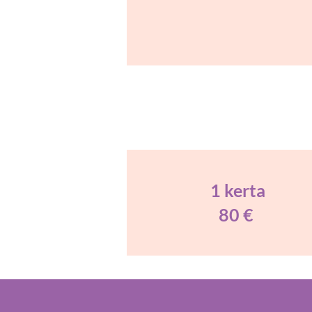
1 kerta
80 €