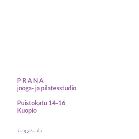
P R A N A
jooga- ja pilatesstudio
Puistokatu 14-16
Kuopio
Joogakoulu