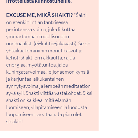
irrottelusta kiinnostuneille.
EXCUSE ME, MIKÄ SHAKTI?
*Śakti
on etenkin Intian tantrisessa
perinteessä voima, joka liikuttaa
ymmärtämään todellisuuden
nonduaalisti (ei-kahtia-jakavasti). Se on
yhtaikaa feminiinin monet kasvot ja
kehot: shakti on rakkautta, rajua
energiaa, myötätuntoa, jaloa
kuningatarvoimaa, leijonaemon kynsiä
ja karjuntaa, alkukantainen
synnytysvoima ja lempeän meditaation
syvä syli. Shakti ylittää vastakohdat. Siksi
shakti on kaikkea, mitä elämän
luomiseen, ylläpitämiseen ja luodusta
luopumiseen tarvitaan. Ja pian olet
sinäkin!
Lämpimästi tervetuloa mukaan