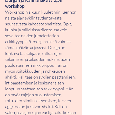
Durgan ja Kalin shaktit / 2,5h
workshop
Workshopin alkuun kuulet miniluennon
näistä ajan syklin täydentävästä
seuraavasta kahdesta shaktista. Opit,
kuinka ja millaisissa tilanteissa voit
soveltaa näiden jumalattarien
arkkityyppistä energiaa sekä voimaa
tämän päivän arjessasi. Durga on
luukova taistelijatar, ratkaisujen
tekemisen ja oikeudenmukaisuuden
puolustamisen arkkityyppi. Hän on
myös voitokkuuden ja rohkeuden
shakti. Kali taas on syklien päättämisen,
irtipäästämisen ja keskeneräisen
loppuun saattamisen arkkityyppi. Hän
on myös rajojen puolustamisen,
totuuden silmiin katsomisen, terveen
aggression ja raivon shakti. Kali on
valon ja varjon rajan vartija, eikä kukaan