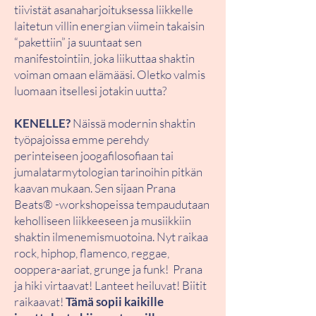
tiivistät asanaharjoituksessa liikkelle
laitetun villin energian viimein takaisin
“pakettiin” ja suuntaat sen
manifestointiin, joka liikuttaa shaktin
voiman omaan elämääsi. Oletko valmis
luomaan itsellesi jotakin uutta?
KENELLE?
Näissä modernin shaktin
työpajoissa emme perehdy
perinteiseen joogafilosofiaan tai
jumalatarmytologian tarinoihin pitkän
kaavan mukaan. Sen sijaan Prana
Beats® -workshopeissa tempaudutaan
keholliseen liikkeeseen ja musiikkiin
shaktin ilmenemismuotoina. Nyt raikaa
rock, hiphop, flamenco, reggae,
ooppera-aariat, grunge ja funk! Prana
ja hiki virtaavat! Lanteet heiluvat! Biitit
raikaavat!
Tämä sopii kaikille