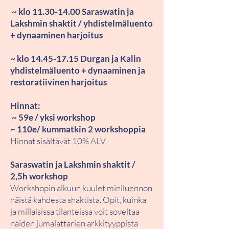
~ klo
11.30-14.00
Saraswatin ja
Lakshmin shaktit / yhdistelmäluento
+ dynaaminen harjoitus
~ klo
14.45-17.15
Durgan ja Kalin
yhdistelmäluento + dynaaminen ja
restoratiivinen harjoitus
Hinnat:
~ 59e / yksi workshop
~ 110e/ kummatkin 2 workshoppia
Hinnat sisältävät 10% ALV
Saraswatin ja Lakshmin shaktit /
2,5h workshop
Workshopin alkuun kuulet miniluennon
näistä kahdesta shaktista. Opit, kuinka
ja millaisissa tilanteissa voit soveltaa
näiden jumalattarien arkkityyppistä