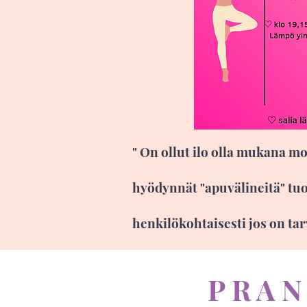
" On ollut ilo olla mukana mo
hyödynnät "apuvälineitä" tuo
henkilökohtaisesti jos on ta
P R A N