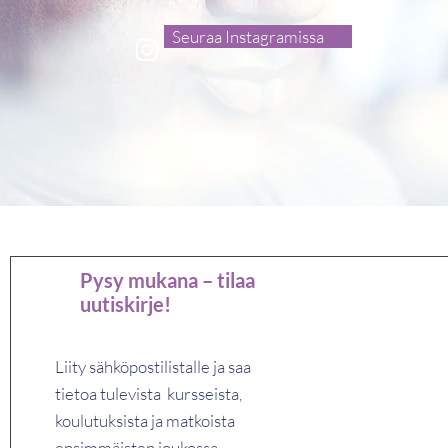
Seuraa Instagramissa
Pysy mukana – tilaa
uutiskirje!
Liity sähköpostilistalle ja saa
tietoa tulevista kursseista,
koulutuksista ja matkoista
ensimmäisten joukossa.