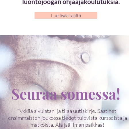
luontojoogan ohjaajakoulutuksia.
Lue lisää täältä
Seuraa somessa!
Tykkää sivuistani ja tilaa uutiskirje. Saat heti
ensimmäisten joukossa tiedot tulevista kursseista ja
matkoista. Älä jää ilman paikkaa!