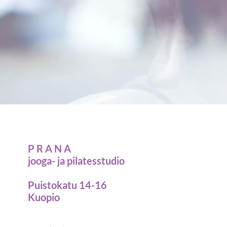
P R A N A
jooga- ja pilatesstudio
Puistokatu 14-16
Kuopio