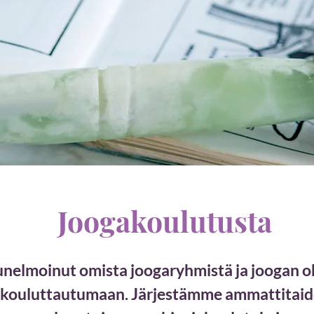
Joogakoulutusta
unelmoinut omista joogaryhmistä ja joogan o
kouluttautumaan. Järjestämme ammattitaidoll